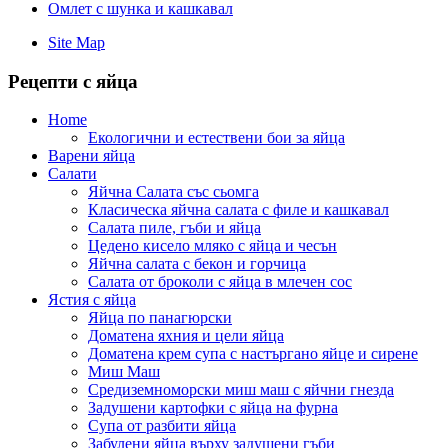
Омлет с шунка и кашкавал
Site Map
Рецепти с яйца
Home
Екологични и естествени бои за яйца
Варени яйца
Салати
Яйчна Салата със сьомга
Класическа яйчна салата с филе и кашкавал
Салата пиле, гъби и яйца
Цедено кисело мляко с яйца и чесън
Яйчна салата с бекон и горчица
Салата от броколи с яйца в млечен сос
Ястия с яйца
Яйца по панагюрски
Доматена яхния и цели яйца
Доматена крем супа с настъргано яйце и сирене
Миш Маш
Средиземноморски миш маш с яйчни гнезда
Задушени картофки с яйца на фурна
Супа от разбити яйца
Забулени яйца върху задушени гъби