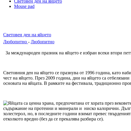
Световен ден на яйцето
Mouse pad
Световен ден на яйцето
Любопитно
-
Любопитно
З
а международен празник на яйцето е избран всеки втори петъ
Световния ден на яйцето се празнува от 1996 година, като наб
чест на яйцето. През 2009 година, дни на яйцето са отбелязани
основата на яйцата. В рамките на фестивала, традиционно про
Яйцата са ценна храна, предпочитана от хората през вековет
съдържание на протеини и минерали и ниско калорични. Дълги 
холестерол, но, в последните години взимат превес твърденията
отколкото вредно (без да се прекалява разбира се).