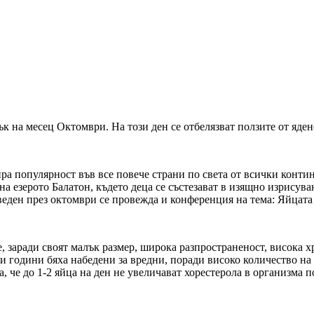
к на месец Октомври. На този ден се отбелязват ползите от яде
ира популярност във все повече страни по света от всички конти
 на езерото Балатон, където деца се състезават в изящно изрисув
веден през октомври се провежда и конференция на тема: Яйцата
е, заради своят малък размер, широка разпространеност, висока 
години бяха набедени за вредни, поради високо количество на 
, че до 1-2 яйца на ден не увеличават хорестерола в организма п