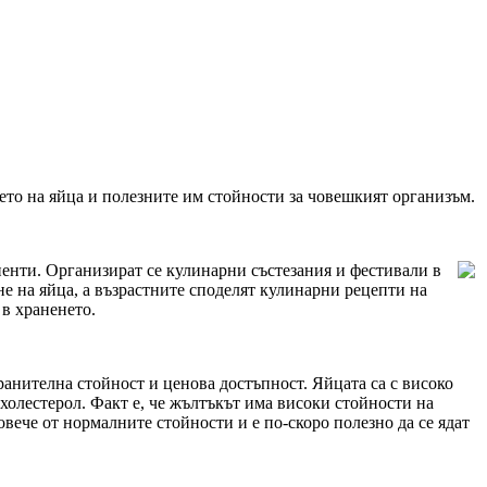
нето на яйца и полезните им стойности за човешкият организъм.
ненти. Организират се кулинарни състезания и фестивали в
ане на яйца, а възрастните споделят кулинарни рецепти на
 в храненето.
хранителна стойност и ценова достъпност. Яйцата са с високо
холестерол. Факт е, че жълтъкът има високи стойности на
овече от нормалните стойности и е по-скоро полезно да се ядат