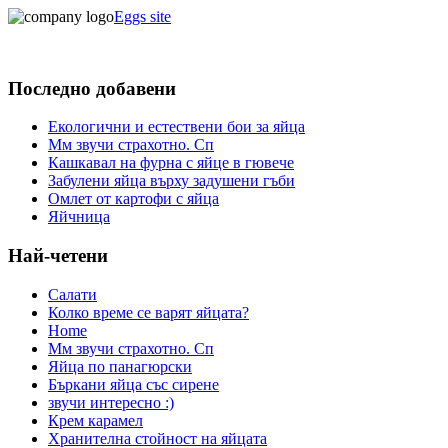
Eggs site
Последно добавени
Екологични и естествени бои за яйца
Мм звучи страхотно. Сп
Кашкавал на фурна с яйце в гювече
Забулени яйца върху задушени гъби
Омлет от картофи с яйца
Яйчница
Най-четени
Салати
Колко време се варят яйцата?
Home
Мм звучи страхотно. Сп
Яйца по панагюрски
Бъркани яйца със сирене
звучи интересно :)
Крем карамел
Хранителна стойност на яйцата