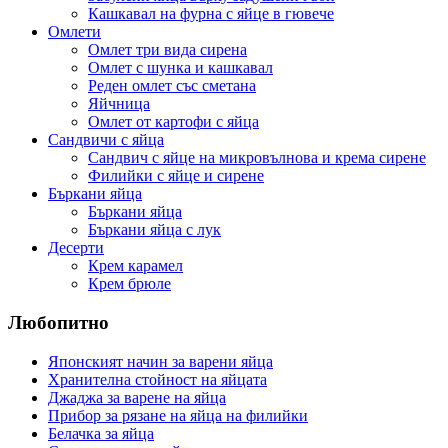
Кашкавал на фурна с яйце в гювече
Омлети
Омлет три вида сирена
Омлет с шунка и кашкавал
Реден омлет със сметана
Яйчница
Омлет от картофи с яйца
Сандвичи с яйца
Сандвич с яйце на микровълнова и крема сирене
Филийки с яйце и сирене
Бъркани яйца
Бъркани яйца
Бъркани яйца с лук
Десерти
Крем карамел
Крем брюле
Любопитно
Японският начин за варени яйца
Хранителна стойност на яйцата
Джаджа за варене на яйца
Прибор за рязане на яйца на филийки
Белачка за яйца