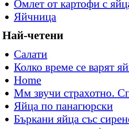
Омлет от картофи с яйц
Яйчница
Най-четени
Салати
Колко време се варят яй
Home
Мм звучи страхотно. С
Яйца по панагюрски
Бъркани яйца със сирен