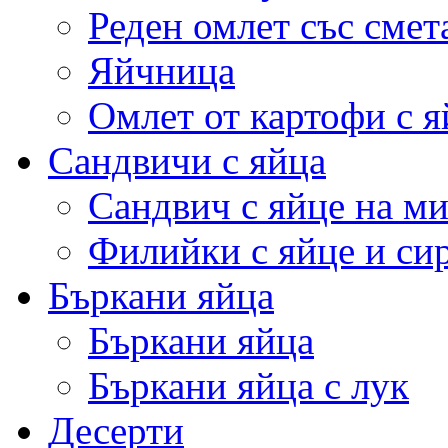
Реден омлет със смет
Яйчница
Омлет от картофи с я
Сандвичи с яйца
Сандвич с яйце на м
Филийки с яйце и си
Бъркани яйца
Бъркани яйца
Бъркани яйца с лук
Десерти