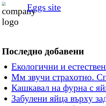
Eggs site
Последно добавени
Екологични и естествен
Мм звучи страхотно. С
Кашкавал на фурна с яй
Забулени яйца върху з