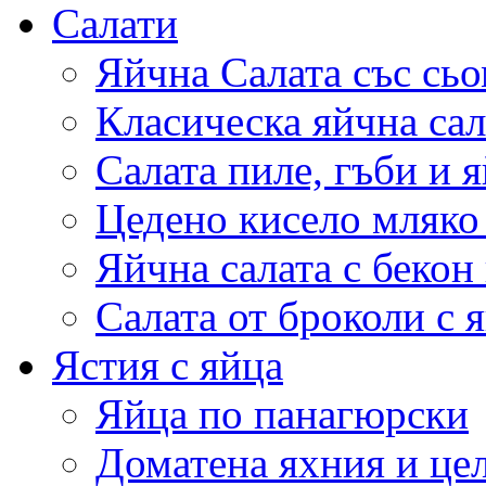
Салати
Яйчна Салата със сьо
Класическа яйчна сал
Салата пиле, гъби и 
Цедено кисело мляко 
Яйчна салата с бекон
Салата от броколи с 
Ястия с яйца
Яйца по панагюрски
Доматена яхния и це