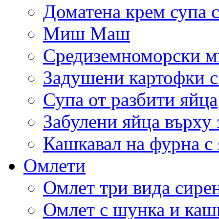
Доматена крем супа с
Миш Маш
Средиземноморски м
Задушени картофки с
Супа от разбити яйца
Забулени яйца върху
Кашкавал на фурна с 
Омлети
Омлет три вида сире
Омлет с шунка и каш