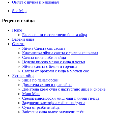
Омлет с шунка и кашкавал
Site Map
Рецепти с яйца
Home
Екологични и естествени бои за яйца
Варени яйца
Салати
Яйчна Салата със сьомга
Класическа яйчна салата с филе и кашкавал
Салата пиле, гъби и яйца
Цедено кисело мляко с яйца и чесън
Яйчна салата с бекон и горчица
Салата от броколи с яйца в млечен сос
Ястия с яйца
Яйца по панагюрски
Доматена яхния и цели яйца
Доматена крем супа с настъргано яйце и сирене
Миш Маш
Средиземноморски миш маш с яйчни гнезда
Задушени картофки с яйца на фурна
Супа от разбити яйца
Забулени яйца върху задушени гъби