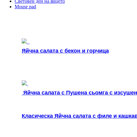
Световен ден на яйцето
Mouse pad
Яйчна салата с бекон и горчица
Яйчна салата с Пушена сьомга с изсуше
Класическа Яйчна салата с филе и кашка