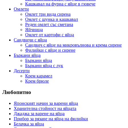
Кашкавал на фурна с яйце в гювече
Омлети
Омлет три вида сирена
Омлет с шунка и кашкавал
Реден омлет със сметана
Яйчница
Омлет от картофи с яйца
Сандвичи с яйца
Сандвич с яйце на микровълнова и крема сирене
Филийки с яйце и сирене
Бъркани яйца
Бъркани яйца
Бъркани яйца с лук
Десерти
Крем карамел
Крем брюле
Любопитно
Японският начин за варени яйца
Хранителна стойност на яйцата
Джаджа за варене на яйца
Прибор за рязане на яйца на филийки
Белачка за яйца