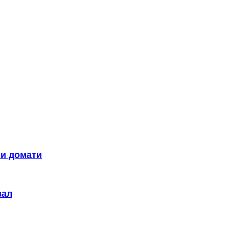
ни домати
вал