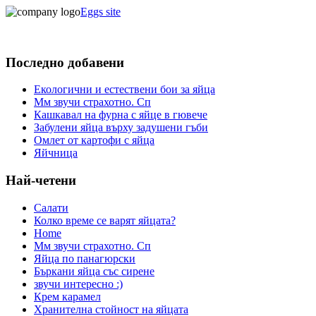
Eggs site
Последно добавени
Екологични и естествени бои за яйца
Мм звучи страхотно. Сп
Кашкавал на фурна с яйце в гювече
Забулени яйца върху задушени гъби
Омлет от картофи с яйца
Яйчница
Най-четени
Салати
Колко време се варят яйцата?
Home
Мм звучи страхотно. Сп
Яйца по панагюрски
Бъркани яйца със сирене
звучи интересно :)
Крем карамел
Хранителна стойност на яйцата