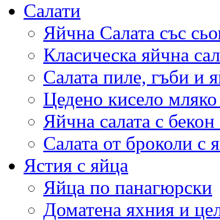
Салати
Яйчна Салата със сьо
Класическа яйчна сал
Салата пиле, гъби и 
Цедено кисело мляко 
Яйчна салата с бекон
Салата от броколи с 
Ястия с яйца
Яйца по панагюрски
Доматена яхния и це