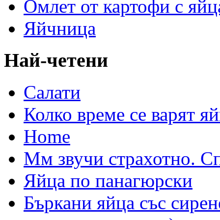
Омлет от картофи с яйц
Яйчница
Най-четени
Салати
Колко време се варят яй
Home
Мм звучи страхотно. С
Яйца по панагюрски
Бъркани яйца със сирен