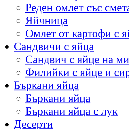
Реден омлет със смет
Яйчница
Омлет от картофи с я
Сандвичи с яйца
Сандвич с яйце на м
Филийки с яйце и си
Бъркани яйца
Бъркани яйца
Бъркани яйца с лук
Десерти