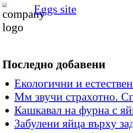
Eggs site
Последно добавени
Екологични и естествен
Мм звучи страхотно. С
Кашкавал на фурна с яй
Забулени яйца върху з