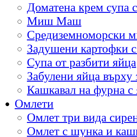
Доматена крем супа с
Миш Маш
Средиземноморски м
Задушени картофки с
Супа от разбити яйца
Забулени яйца върху
Кашкавал на фурна с 
Омлети
Омлет три вида сире
Омлет с шунка и каш