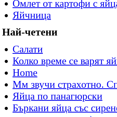
Омлет от картофи с яйц
Яйчница
Най-четени
Салати
Колко време се варят яй
Home
Мм звучи страхотно. С
Яйца по панагюрски
Бъркани яйца със сирен