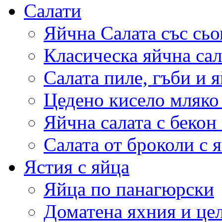
Салати
Яйчна Салата със сьо
Класическа яйчна сал
Салата пиле, гъби и 
Цедено кисело мляко 
Яйчна салата с бекон
Салата от броколи с 
Ястия с яйца
Яйца по панагюрски
Доматена яхния и це