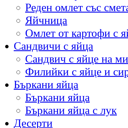
Реден омлет със смет
Яйчница
Омлет от картофи с я
Сандвичи с яйца
Сандвич с яйце на м
Филийки с яйце и си
Бъркани яйца
Бъркани яйца
Бъркани яйца с лук
Десерти