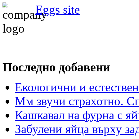
Eggs site
Последно добавени
Екологични и естествен
Мм звучи страхотно. С
Кашкавал на фурна с яй
Забулени яйца върху з