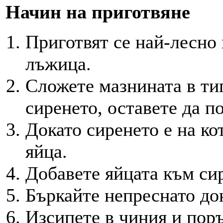
Начин на приготвяне
Приготвят се най-лесно
лъжица.
Сложете мазнината в ти
сиренето, оставете да п
Докато сиренето е на ко
яйца.
Добавете яйцата към си
Бъркайте непреснато док
Изсипете в чиния и поръ