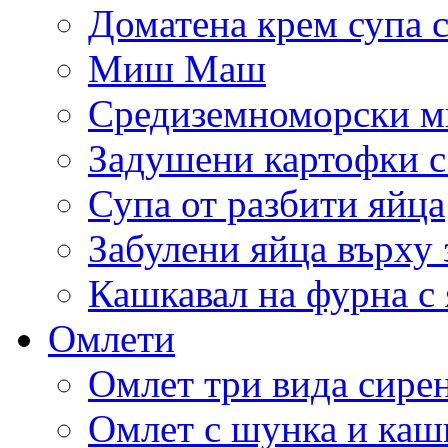
Доматена крем супа с
Миш Маш
Средиземноморски м
Задушени картофки с
Супа от разбити яйца
Забулени яйца върху
Кашкавал на фурна с 
Омлети
Омлет три вида сире
Омлет с шунка и каш