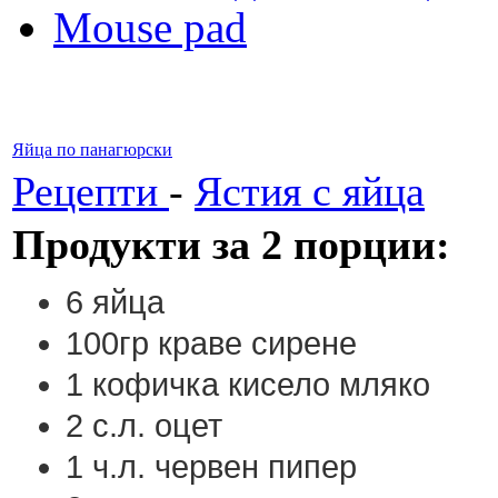
Mouse pad
Яйца по панагюрски
Рецепти
-
Ястия с яйца
Продукти за 2 порции:
6 яйца
100гр краве сирене
1 кофичка кисело мляко
2 с.л. оцет
1 ч.л. червен пипер