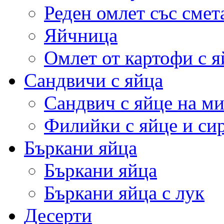
Реден омлет със смет
Яйчница
Омлет от картофи с я
Сандвичи с яйца
Сандвич с яйце на м
Филийки с яйце и си
Бъркани яйца
Бъркани яйца
Бъркани яйца с лук
Десерти