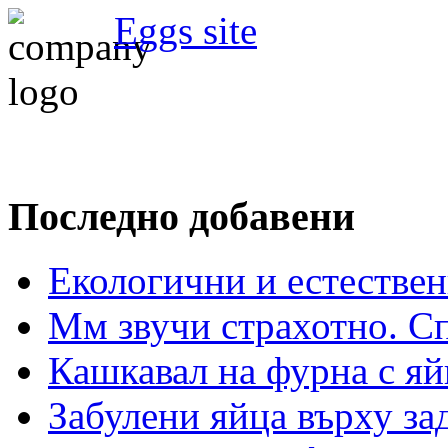
Eggs site
Последно добавени
Екологични и естествен
Мм звучи страхотно. С
Кашкавал на фурна с яй
Забулени яйца върху з