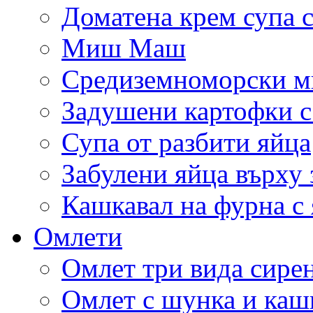
Доматена крем супа с
Миш Маш
Средиземноморски м
Задушени картофки с
Супа от разбити яйца
Забулени яйца върху
Кашкавал на фурна с 
Омлети
Омлет три вида сире
Омлет с шунка и каш