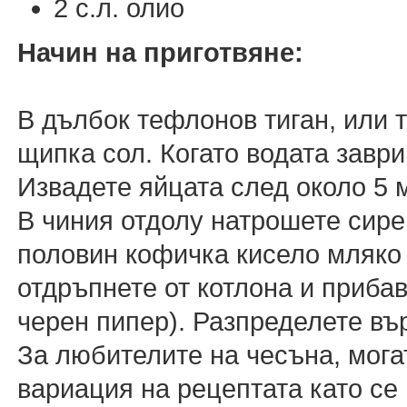
2 с.л. олио
Начин на приготвяне:
В дълбок тефлонов тиган, или 
щипка сол. Когато водата заври
Извадете яйцата след около 5 
В чиния отдолу натрошете сире
половин кофичка кисело мляко 
отдръпнете от котлона и приба
черен пипер). Разпределете въ
За любителите на чесъна, мога
вариация на рецептата като се