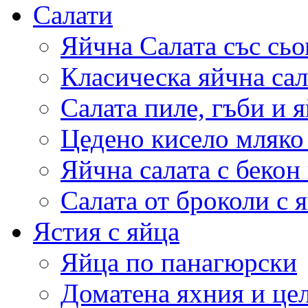
Салати
Яйчна Салата със сьо
Класическа яйчна сал
Салата пиле, гъби и 
Цедено кисело мляко 
Яйчна салата с бекон
Салата от броколи с 
Ястия с яйца
Яйца по панагюрски
Доматена яхния и це