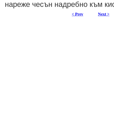
нареже чесън надребно към ки
< Prev
Next >