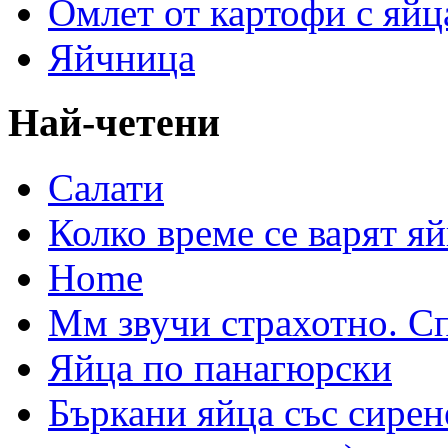
Омлет от картофи с яйц
Яйчница
Най-четени
Салати
Колко време се варят яй
Home
Мм звучи страхотно. С
Яйца по панагюрски
Бъркани яйца със сирен