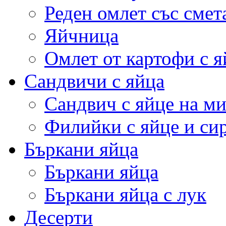
Реден омлет със смет
Яйчница
Омлет от картофи с я
Сандвичи с яйца
Сандвич с яйце на м
Филийки с яйце и си
Бъркани яйца
Бъркани яйца
Бъркани яйца с лук
Десерти