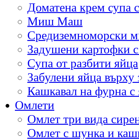
Доматена крем супа с
Миш Маш
Средиземноморски м
Задушени картофки с
Супа от разбити яйца
Забулени яйца върху
Кашкавал на фурна с 
Омлети
Омлет три вида сире
Омлет с шунка и каш