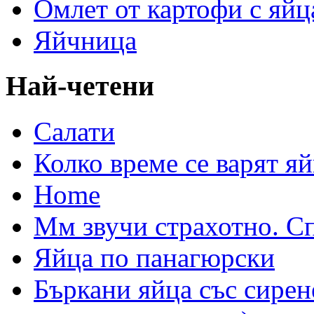
Омлет от картофи с яйц
Яйчница
Най-четени
Салати
Колко време се варят яй
Home
Мм звучи страхотно. С
Яйца по панагюрски
Бъркани яйца със сирен