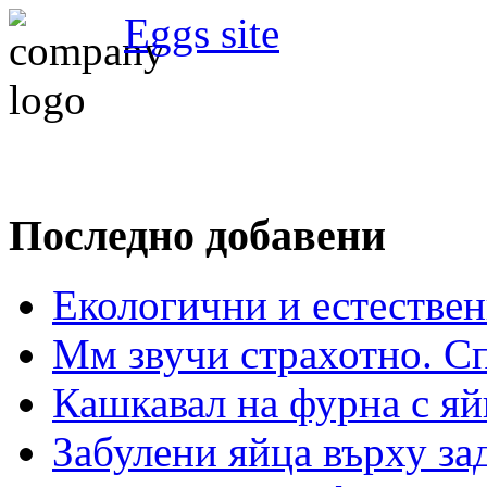
Eggs site
Последно добавени
Екологични и естествен
Мм звучи страхотно. С
Кашкавал на фурна с яй
Забулени яйца върху з