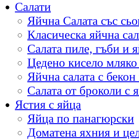
Салати
Яйчна Салата със сьо
Класическа яйчна сал
Салата пиле, гъби и 
Цедено кисело мляко 
Яйчна салата с бекон
Салата от броколи с 
Ястия с яйца
Яйца по панагюрски
Доматена яхния и це